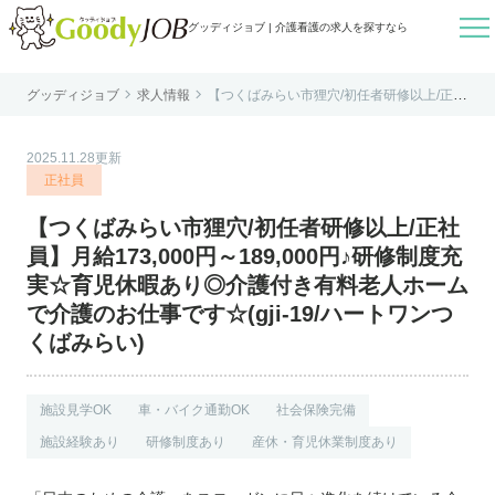

グッディジョブ | 介護看護の求人を探すなら


グッディジョブ
求人情報
【つくばみらい市狸穴/初任者研修以上/正社
はじめての方へ
員】月給173,000円～189,000円♪研修制度
充実☆育児休暇あり◎介護付き有料老人ホ
ームで介護のお仕事です☆(gji-19/ハートワ
よくあるご質問
ンつくばみらい)
2025.11.28更新
転職お役立ち情報
正社員
運営会社案内
【つくばみらい市狸穴/初任者研修以上/正社
個人情報保護方針
員】月給173,000円～189,000円♪研修制度充
利用規約
実☆育児休暇あり◎介護付き有料老人ホーム
で介護のお仕事です☆(gji-19/ハートワンつ
お知らせ
くばみらい)
お問い合わせ
施設見学OK
車・バイク通勤OK
社会保険完備
施設経験あり
研修制度あり
産休・育児休業制度あり