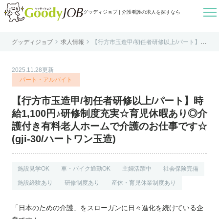

グッディジョブ | 介護看護の求人を探すなら


グッディジョブ
求人情報
【行方市玉造甲/初任者研修以上/パート】時
はじめての方へ
給1,100円♪研修制度充実☆育児休暇あり◎
介護付き有料老人ホームで介護のお仕事で
す☆(gji-30/ハートワン玉造)
よくあるご質問
2025.11.28更新
転職お役立ち情報
パート・アルバイト
運営会社案内
【行方市玉造甲/初任者研修以上/パート】時
個人情報保護方針
給1,100円♪研修制度充実☆育児休暇あり◎介
利用規約
護付き有料老人ホームで介護のお仕事です☆
(gji-30/ハートワン玉造)
お知らせ
お問い合わせ
施設見学OK
車・バイク通勤OK
主婦活躍中
社会保険完備
施設経験あり
研修制度あり
産休・育児休業制度あり
「日本のための介護」をスローガンに日々進化を続けている企