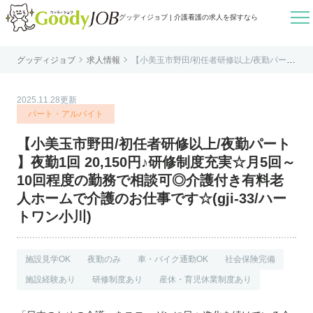

グッディジョブ | 介護看護の求人を探すなら


グッディジョブ
求人情報
【小美玉市野田/初任者研修以上/夜勤パート
はじめての方へ
】夜勤1回 20,150円♪研修制度充実☆月5回
～10回程度の勤務で相談可◎介護付き有料
老人ホームで介護のお仕事です☆(gji-33/ハ
よくあるご質問
ートワン小川)
2025.11.28更新
転職お役立ち情報
パート・アルバイト
運営会社案内
【小美玉市野田/初任者研修以上/夜勤パート
個人情報保護方針
】夜勤1回 20,150円♪研修制度充実☆月5回～
利用規約
10回程度の勤務で相談可◎介護付き有料老
人ホームで介護のお仕事です☆(gji-33/ハー
お知らせ
トワン小川)
お問い合わせ
施設見学OK
夜勤のみ
車・バイク通勤OK
社会保険完備
施設経験あり
研修制度あり
産休・育児休業制度あり