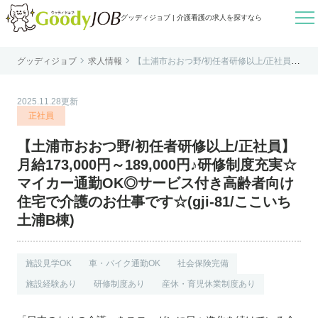

グッディジョブ | 介護看護の求人を探すなら


グッディジョブ
求人情報
【土浦市おおつ野/初任者研修以上/正社員】
はじめての方へ
月給173,000円～189,000円♪研修制度充実
☆マイカー通勤OK◎サービス付き高齢者向
け住宅で介護のお仕事です☆(gji-81/ここい
よくあるご質問
ち土浦B棟)
2025.11.28更新
転職お役立ち情報
正社員
運営会社案内
【土浦市おおつ野/初任者研修以上/正社員】
個人情報保護方針
月給173,000円～189,000円♪研修制度充実☆
利用規約
マイカー通勤OK◎サービス付き高齢者向け
住宅で介護のお仕事です☆(gji-81/ここいち
お知らせ
土浦B棟)
お問い合わせ
施設見学OK
車・バイク通勤OK
社会保険完備
施設経験あり
研修制度あり
産休・育児休業制度あり