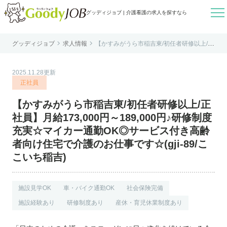

グッディジョブ | 介護看護の求人を探すなら


グッディジョブ
求人情報
【かすみがうら市稲吉東/初任者研修以上/正
はじめての方へ
社員】月給173,000円～189,000円♪研修制
度充実☆マイカー通勤OK◎サービス付き高
齢者向け住宅で介護のお仕事です☆(gji-89/
よくあるご質問
ここいち稲吉)
2025.11.28更新
転職お役立ち情報
正社員
運営会社案内
【かすみがうら市稲吉東/初任者研修以上/正
個人情報保護方針
社員】月給173,000円～189,000円♪研修制度
利用規約
充実☆マイカー通勤OK◎サービス付き高齢
者向け住宅で介護のお仕事です☆(gji-89/こ
お知らせ
こいち稲吉)
お問い合わせ
施設見学OK
車・バイク通勤OK
社会保険完備
施設経験あり
研修制度あり
産休・育児休業制度あり