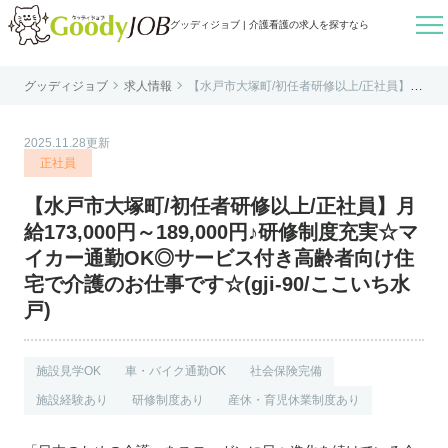

グッディジョブ | 介護看護の求人を探すなら


グッディジョブ
求人情報
【水戸市大塚町/初任者研修以上/正社員】月
はじめての方へ
給173,000円～189,000円♪研修制度充実☆
マイカー通勤OK◎サービス付き高齢者向け
住宅で介護のお仕事です☆(gji-90/ここいち
よくあるご質問
水戸)
2025.11.28更新
転職お役立ち情報
正社員
運営会社案内
【水戸市大塚町/初任者研修以上/正社員】月
個人情報保護方針
給173,000円～189,000円♪研修制度充実☆マ
利用規約
イカー通勤OK◎サービス付き高齢者向け住
宅で介護のお仕事です☆(gji-90/ここいち水
お知らせ
戸)
お問い合わせ
施設見学OK
車・バイク通勤OK
社会保険完備
施設経験あり
研修制度あり
産休・育児休業制度あり